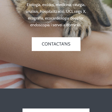
Etología, exòtics, medicina, cirurgia,
anàlisis, hospitalització, UCI, raigs X,
ecografia, ecocardiologia doppler,
endoscopia i servei a domicilis.
CONTACTA’NS