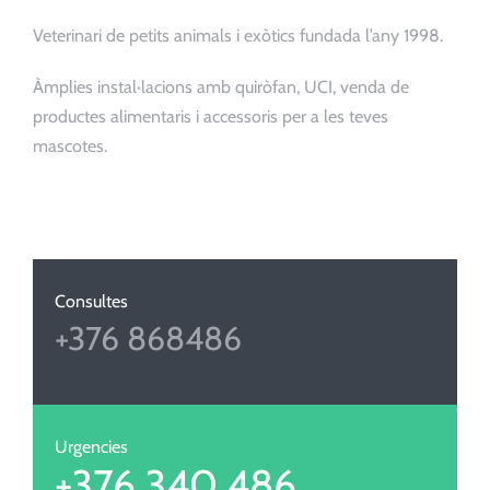
Veterinari de petits animals i exòtics fundada l’any 1998.
Àmplies instal·lacions amb quiròfan, UCI, venda de
productes alimentaris i accessoris per a les teves
mascotes.
Consultes
+376 868486
Urgencies
+376 340 486