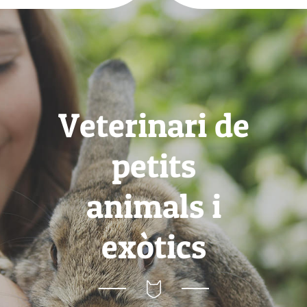
Veterinari de
petits
animals i
exòtics