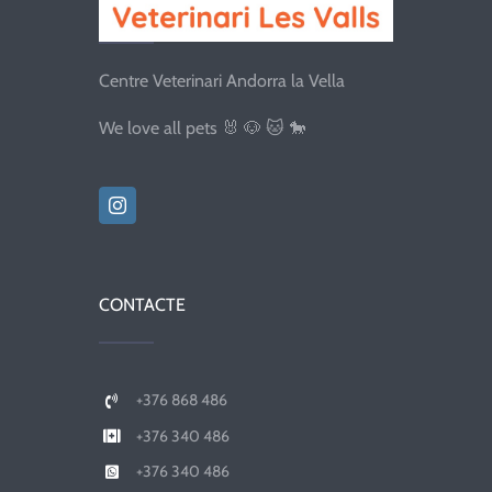
Centre Veterinari Andorra la Vella
We love all pets 🐰 🐶 🐱 🐎
CONTACTE
+376 868 486
+376 340 486
+376 340 486